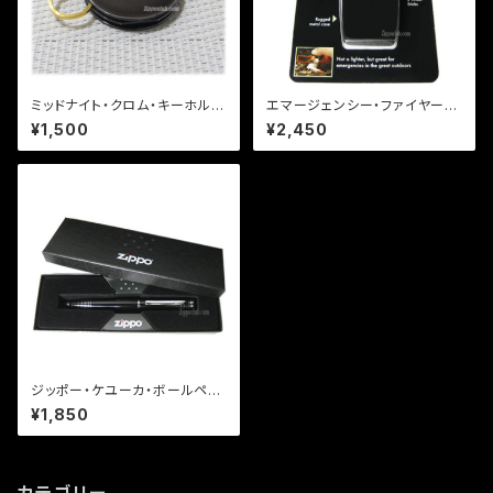
ミッドナイト・クロム・キーホルダ
エマージェンシー・ファイヤー・
ー / Zippo Midnight Chrom
スターター・キット･ブラックマッ
¥1,500
¥2,450
e KeyHolder
ト Emergency Fire Starter K
it
ジッポー・ケユーカ・ボールペン
Zippo Keuka Pen
¥1,850