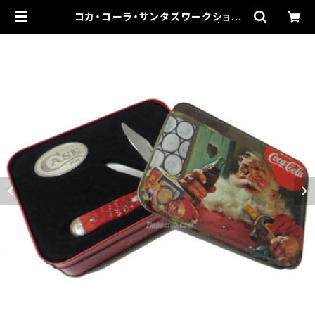
コカ・コーラ・サンタズワークショッ
プ・CASEナイフ・ティンセット | ジッ
ポ倶楽部ストア